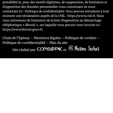
portabilité et, pour des motifs légitimes, de suppression, de limitation et
d’opposition des données personnelles vous concernant en nous
contactant ici :
Politique de confidentialité
. Vous pouvez introduire à tout
moment une réclamation auprès de la CNIL :
https://www.cnil.fr
. Nous
vous informons de l’existence de la liste d’opposition au démarchage
téléphonique « Bloctel », sur laquelle vous pouvez vous inscrire ici :
https://www.bloctel.gouv.fr
.
Chais de l’Epinay
–
Mentions légales
–
Politique de cookies
–
Politique de confidentialité
–
Plan du site
Site réalisé par
et