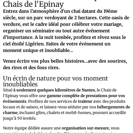
Chais de l'Epinay
Entrez dans l’atmosphère d’un chai datant du 19ème
siècle, sur un parc verdoyant de 2 hectares.
Cette oasis de
verdure, est le cadre idéal pour célébrer votre mariage,
organiser un séminaire ou tout autre événement
d’importance.
A la nuit tombée, profitez et rêvez sous le
ciel étoilé Ligérien.
Faites de votre événement un
moment unique et inoubliable…
Venez écrire vos plus belles histoires…avec des sourires,
des rires et des fous rires.
Un écrin de nature pour vos moment
inoubliables
Situé
à seulement quelques kilomètres de Nantes
, le Chais de
l’Epinay vous offre une
gamme complète de prestations pour vos
événements
. Profitez de nos services de
traiteur
avec des produits
locaux et de saison, et laissez-vous séduire par nos
hébergements de
charme
, incluant gîtes, chalets et mobil-homes, pouvant accueillir
jusqu’à 50 invités.
Notre équipe dédiée assure une
organisation sur-mesure
, vous